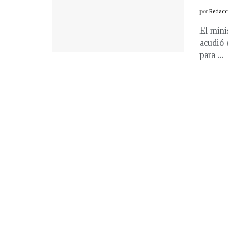
por
Redacci
El mini
acudió 
para ...