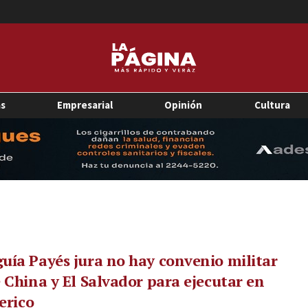
as
Empresarial
Opinión
Cultura
ía Payés jura no hay convenio militar
 China y El Salvador para ejecutar en
Perico