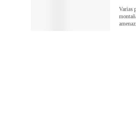
Varias 
montaña
amenaza