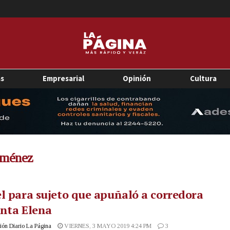
as
Empresarial
Opinión
Cultura
iménez
l para sujeto que apuñaló a corredora
anta Elena
ón Diario La Página
VIERNES, 3 MAYO 2019 4:24 PM
3