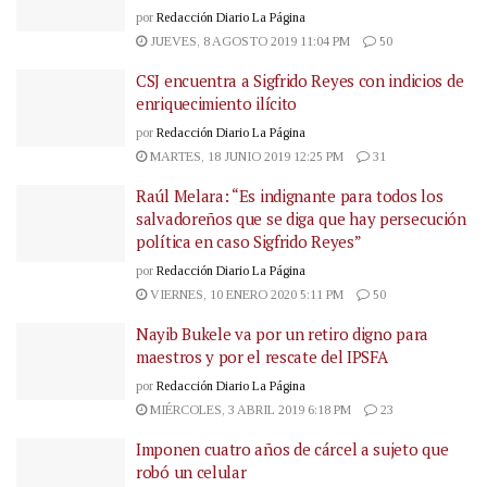
por
Redacción Diario La Página
JUEVES, 8 AGOSTO 2019 11:04 PM
50
CSJ encuentra a Sigfrido Reyes con indicios de
enriquecimiento ilícito
por
Redacción Diario La Página
MARTES, 18 JUNIO 2019 12:25 PM
31
Raúl Melara: “Es indignante para todos los
salvadoreños que se diga que hay persecución
política en caso Sigfrido Reyes”
por
Redacción Diario La Página
VIERNES, 10 ENERO 2020 5:11 PM
50
Nayib Bukele va por un retiro digno para
maestros y por el rescate del IPSFA
por
Redacción Diario La Página
MIÉRCOLES, 3 ABRIL 2019 6:18 PM
23
Imponen cuatro años de cárcel a sujeto que
robó un celular