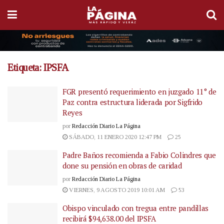
Etiqueta:
IPSFA
FGR presentó requerimiento en juzgado 11° de
Paz contra estructura liderada por Sigfrido
Reyes
por
Redacción Diario La Página
SÁBADO, 11 ENERO 2020 12:47 PM
25
Padre Baños recomienda a Fabio Colindres que
done su pensión en obras de caridad
por
Redacción Diario La Página
VIERNES, 9 AGOSTO 2019 10:01 AM
53
Obispo vinculado con tregua entre pandillas
recibirá $94,638.00 del IPSFA