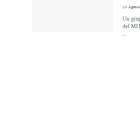
por
Agenci
Un grup
del MIT
...