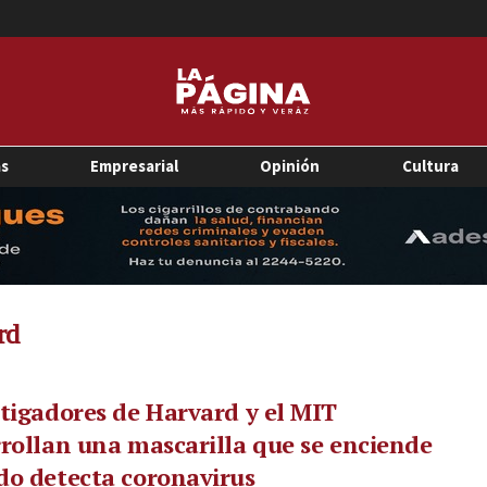
as
Empresarial
Opinión
Cultura
rd
tigadores de Harvard y el MIT
rollan una mascarilla que se enciende
o detecta coronavirus