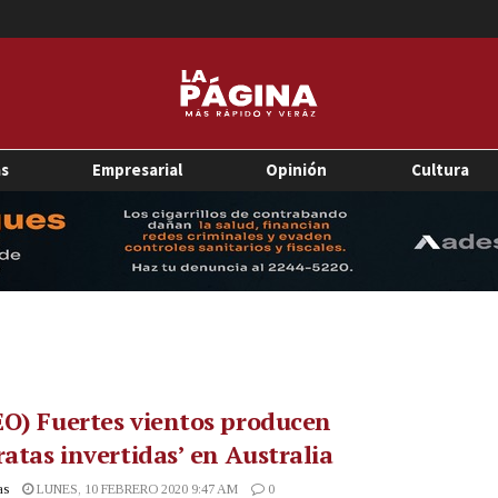
as
Empresarial
Opinión
Cultura
O) Fuertes vientos producen
ratas invertidas’ en Australia
as
LUNES, 10 FEBRERO 2020 9:47 AM
0