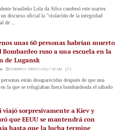
idente brasileño Lula da Silva condenó este martes
 un discurso oficial la "violación de la integridad
al de ...
enos unas 60 personas habrían muerto
l Bombardeo ruso a una escuela en la
ón de Lugansk
as
DOMINGO, 8 MAYO 2022 7:45 AM
5
 personas están desaparecidas después de que una
 en la que se refugiaban fuera bombardeada el sábado
i viajó sorpresivamente a Kiev y
uró que EEUU se mantendrá con
ia hasta que la lucha termine