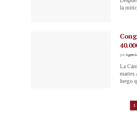
Después
la míti
Congr
40.00
por
Agenci
La Cáma
martes 
luego qu
1