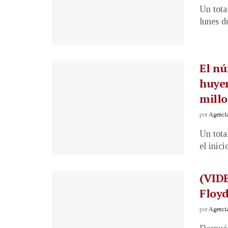
Un tota
lunes de
El nú
huyen
mill
por
Agenci
Un tota
el inici
(VIDE
Floyd
por
Agenci