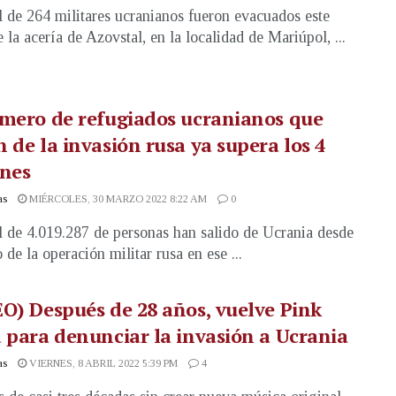
l de 264 militares ucranianos fueron evacuados este
 la acería de Azovstal, en la localidad de Mariúpol, ...
mero de refugiados ucranianos que
 de la invasión rusa ya supera los 4
ones
as
MIÉRCOLES, 30 MARZO 2022 8:22 AM
0
l de 4.019.287 de personas han salido de Ucrania desde
o de la operación militar rusa en ese ...
O) Después de 28 años, vuelve Pink
 para denunciar la invasión a Ucrania
as
VIERNES, 8 ABRIL 2022 5:39 PM
4