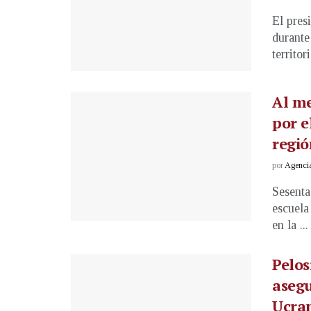
El pres
durante
territori
Al m
por e
regi
por
Agenci
Sesenta
escuela
en la ...
Pelos
aseg
Ucran