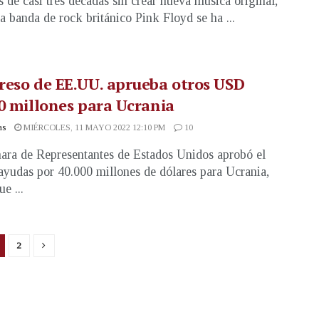
 de casi tres décadas sin crear nueva música original,
ca banda de rock británico Pink Floyd se ha ...
eso de EE.UU. aprueba otros USD
0 millones para Ucrania
as
MIÉRCOLES, 11 MAYO 2022 12:10 PM
10
ra de Representantes de Estados Unidos aprobó el
ayudas por 40.000 millones de dólares para Ucrania,
e ...
2