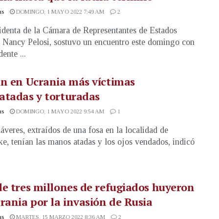
as
DOMINGO, 1 MAYO 2022 7:49 AM
2
identa de la Cámara de Representantes de Estados
 Nancy Pelosi, sostuvo un encuentro este domingo con
dente ...
n en Ucrania más víctimas
atadas y torturadas
as
DOMINGO, 1 MAYO 2022 9:54 AM
1
áveres, extraídos de una fosa en la localidad de
e, tenían las manos atadas y los ojos vendados, indicó
e tres millones de refugiados huyeron
rania por la invasión de Rusia
as
MARTES, 15 MARZO 2022 8:36 AM
2