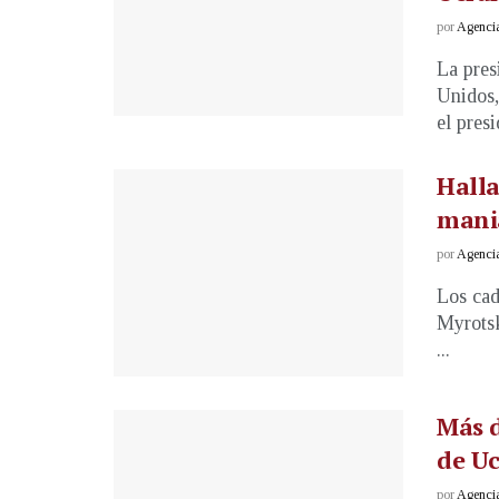
por
Agenci
La pres
Unidos,
el presi
Halla
mani
por
Agenci
Los cad
Myrotsk
...
Más d
de Uc
por
Agenci