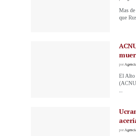
Mas de 
que Rusi
ACNUR
muert
por
Agenci
El Alto
(ACNUR)
...
Ucran
acerí
por
Agenci