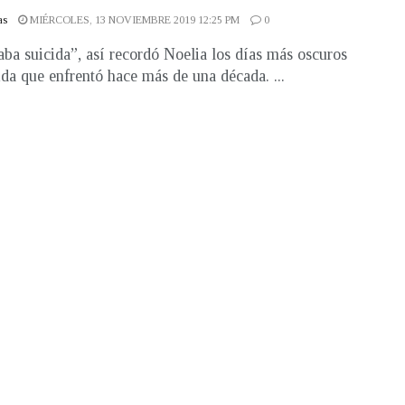
as
MIÉRCOLES, 13 NOVIEMBRE 2019 12:25 PM
0
aba suicida”, así recordó Noelia los días más oscuros
ida que enfrentó hace más de una década. ...