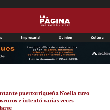
as
Empresarial
Opinión
Cultura
ntante puertorriqueña Noelia tuvo
oscuros e intentó varias veces
darse