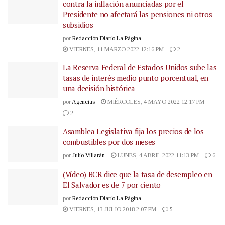
contra la inflación anunciadas por el
Presidente no afectará las pensiones ni otros
subsidios
por
Redacción Diario La Página
VIERNES, 11 MARZO 2022 12:16 PM
2
La Reserva Federal de Estados Unidos sube las
tasas de interés medio punto porcentual, en
una decisión histórica
por
Agencias
MIÉRCOLES, 4 MAYO 2022 12:17 PM
2
Asamblea Legislativa fija los precios de los
combustibles por dos meses
por
Julio Villarán
LUNES, 4 ABRIL 2022 11:13 PM
6
(Vídeo) BCR dice que la tasa de desempleo en
El Salvador es de 7 por ciento
por
Redacción Diario La Página
VIERNES, 13 JULIO 2018 2:07 PM
5