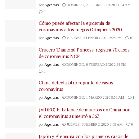
por
Agencias
DOMINGO, 23 FEBRERO 2020 11:04 AM
0
Cómo puede afectar la epidemia de
coronavirus a los Juegos Olímpicos 2020
por
Agencias
VIERNES, 31 ENERO 2020 2:25 PM
0
Crucero ‘Diamond Princess’ registra 70 casos
de coronavirus NCP
por
Agencias
DOMINGO, 9 FEBRERO 2020 2:33 PM
0
China detecta otro repunte de casos
coronavirus
por
Agencias
DOMINGO, 1 MARZO 2020 9:51 AM
1
(VIDEO) El balance de muertos en China por
el coronavirus aumentó a 563
por
Agencias
JUEVES, 6 FEBRERO 2020 8:09 AM
0
Japón y Alemania con los primeros casos de