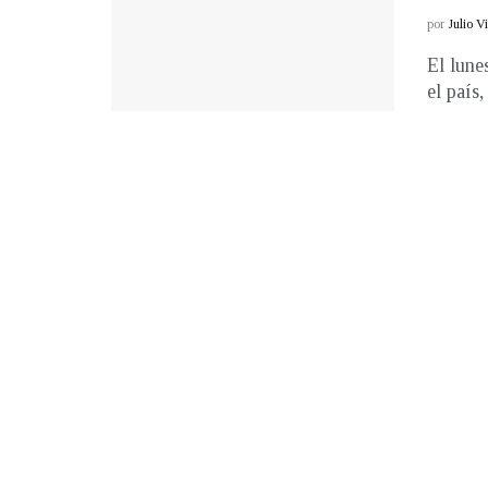
por
Julio V
El lune
el país,