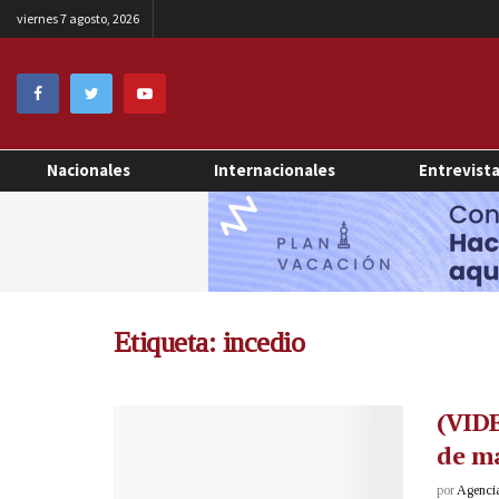
viernes 7 agosto, 2026
Nacionales
Internacionales
Entrevist
Etiqueta:
incedio
(VIDE
de ma
por
Agenci