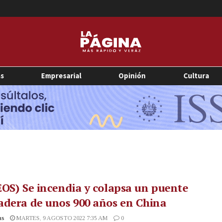
as
Empresarial
Opinión
Cultura
OS) Se incendia y colapsa un puente
dera de unos 900 años en China
as
MARTES, 9 AGOSTO 2022 7:35 AM
0