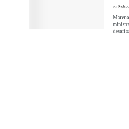
por
Redacci
Morena 
ministr
desafíos