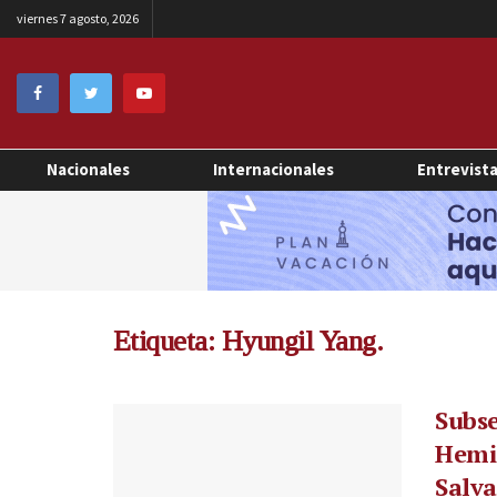
viernes 7 agosto, 2026
Nacionales
Internacionales
Entrevist
Etiqueta:
Hyungil Yang.
Subse
Hemis
Salv