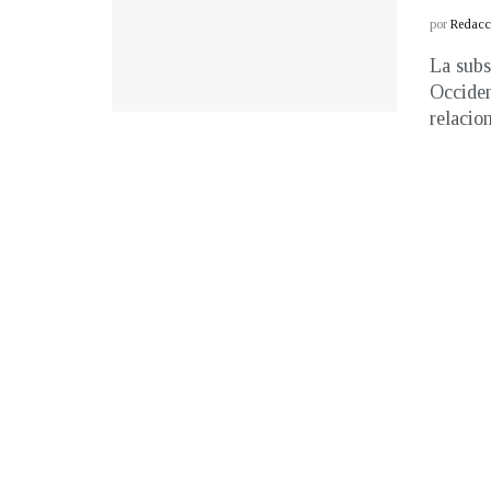
por
Redacci
La subs
Occiden
relacion