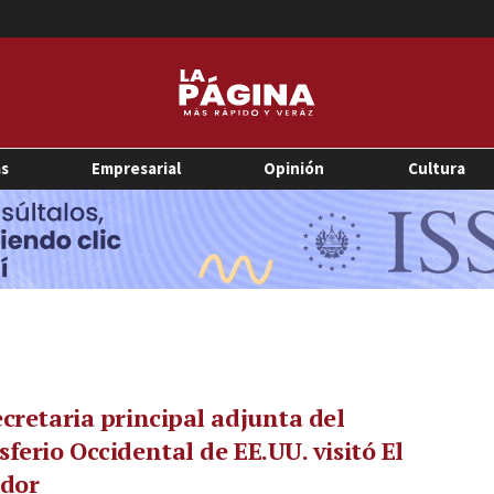
as
Empresarial
Opinión
Cultura
cretaria principal adjunta del
ferio Occidental de EE.UU. visitó El
ador