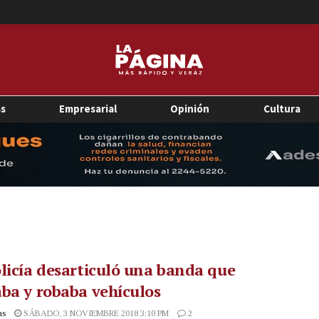
as
Empresarial
Opinión
Cultura
licía desarticuló una banda que
ba y robaba vehículos
as
SÁBADO, 3 NOVIEMBRE 2018 3:10 PM
2