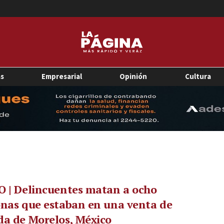
as
Empresarial
Opinión
Cultura
 | Delincuentes matan a ocho
nas que estaban en una venta de
a de Morelos, México