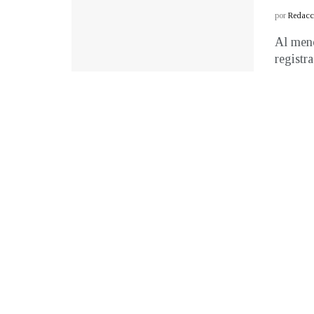
por
Redacci
Al meno
registr