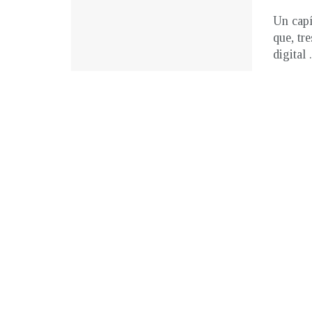
Un capí
que, tr
digital .