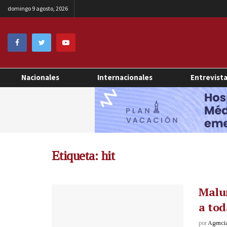
domingo 9 agosto, 2026
Nacionales
Internacionales
Entrevist
Etiqueta:
hit
Malum
a tod
por
Agenci