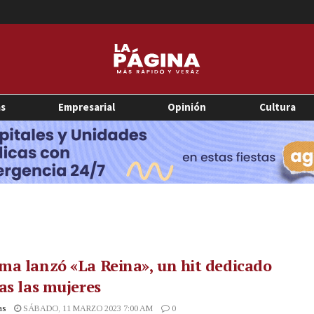
as
Empresarial
Opinión
Cultura
a lanzó «La Reina», un hit dedicado
as las mujeres
as
SÁBADO, 11 MARZO 2023 7:00 AM
0