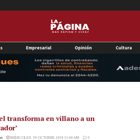
as
Empresarial
Opinión
Cultura
l transforma en villano a un
ador’
as
MIÉRCOLES, 30 OCTUBRE 2019 11:04 AM
0