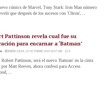
uevo cómics de Marvel, Tony Stark: Iron Man número
eveló que después de los sucesos con 'Ultron', ...
t Pattinson revela cual fue su
ración para encarnar a ‘Batman’
as
MIÉRCOLES, 23 OCTUBRE 2019 10:37 AM
0
r Robert Pattinson, será el nuevo 'Batman' en la cinta
a por Matt Reeves, ahora confesó para Access
od, ...