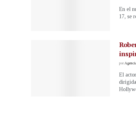
En el n
17, se r
Rober
inspi
por
Agenci
El acto
dirigid
Hollywo