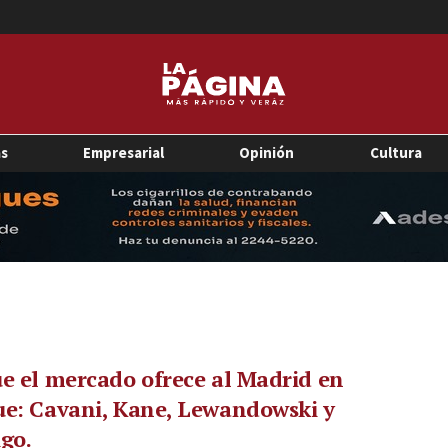
as
Empresarial
Opinión
Cultura
e el mercado ofrece al Madrid en
e: Cavani, Kane, Lewandowski y
go.