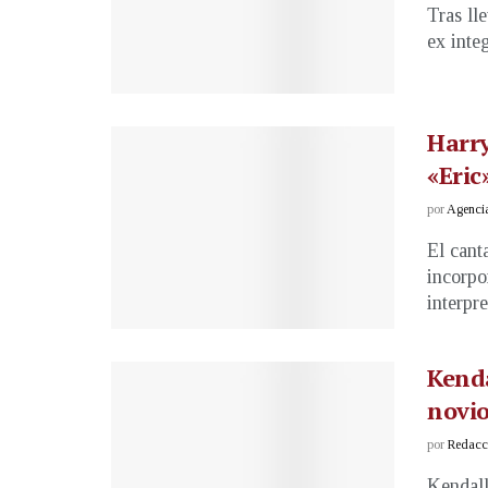
Tras ll
ex inte
Harry
«Eric
por
Agenci
El cant
incorpo
interpret
Kenda
novio
por
Redacci
Kendall