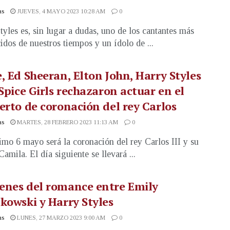
as
JUEVES, 4 MAYO 2023 10:28 AM
0
tyles es, sin lugar a dudas, uno de los cantantes más
idos de nuestros tiempos y un ídolo de ...
, Ed Sheeran, Elton John, Harry Styles
 Spice Girls rechazaron actuar en el
erto de coronación del rey Carlos
as
MARTES, 28 FEBRERO 2023 11:13 AM
0
imo 6 mayo será la coronación del rey Carlos III y su
amila. El día siguiente se llevará ...
enes del romance entre Emily
kowski y Harry Styles
as
LUNES, 27 MARZO 2023 9:00 AM
0