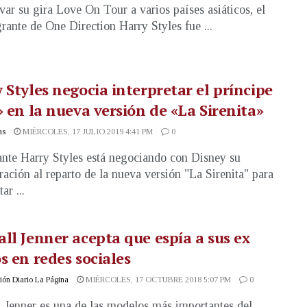
evar su gira Love On Tour a varios países asiáticos, el
grante de One Direction Harry Styles fue ...
 Styles negocia interpretar el príncipe
» en la nueva versión de «La Sirenita»
as
MIÉRCOLES, 17 JULIO 2019 4:41 PM
0
ante Harry Styles está negociando con Disney su
ración al reparto de la nueva versión "La Sirenita" para
ar ...
ll Jenner acepta que espía a sus ex
s en redes sociales
ón Diario La Página
MIÉRCOLES, 17 OCTUBRE 2018 5:07 PM
0
 Jenner es una de las modelos más importantes del