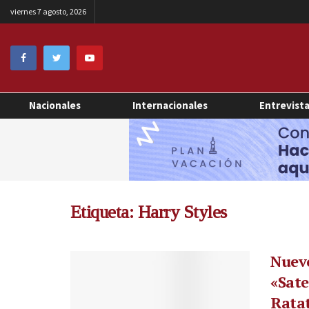
viernes 7 agosto, 2026
Nacionales
Internacionales
Entrevist
Etiqueta:
Harry Styles
Nuevo
«Sate
Ratat