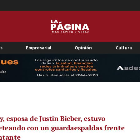
as
Empresarial
Opinión
Cultura
y, esposa de Justin Bieber, estuvo
eteando con un guardaespaldas frente
ntante