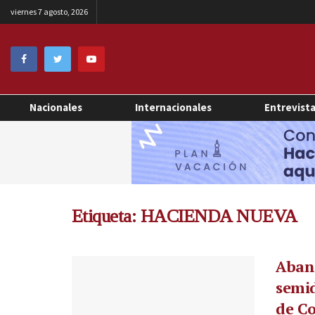
viernes 7 agosto, 2026
Nacionales
Internacionales
Entrevist
Etiqueta:
HACIENDA NUEVA
Aban
semi
de C