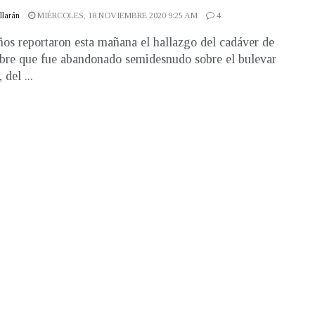
illarán
MIÉRCOLES, 18 NOVIEMBRE 2020 9:25 AM
4
os reportaron esta mañana el hallazgo del cadáver de
re que fue abandonado semidesnudo sobre el bulevar
 del ...