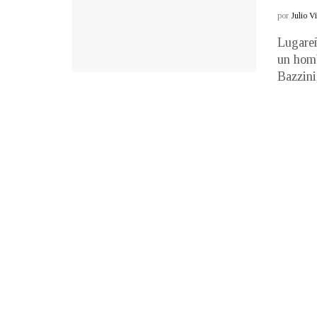
por
Julio V
Lugareñ
un homb
Bazzini,