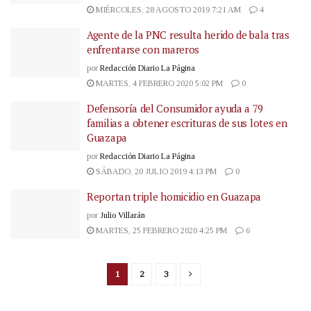
MIÉRCOLES, 28 AGOSTO 2019 7:21 AM
4
Agente de la PNC resulta herido de bala tras
enfrentarse con mareros
por
Redacción Diario La Página
MARTES, 4 FEBRERO 2020 5:02 PM
0
Defensoría del Consumidor ayuda a 79
familias a obtener escrituras de sus lotes en
Guazapa
por
Redacción Diario La Página
SÁBADO, 20 JULIO 2019 4:13 PM
0
Reportan triple homicidio en Guazapa
por
Julio Villarán
MARTES, 25 FEBRERO 2020 4:25 PM
6
1
2
3