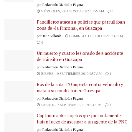
por
Redacción Diario La Página
MIÉRCOLES, 24 AGOSTO 2022 10:55 AM
1
Pandilleros atacan a policías que patrullaban
zona de «la Fincona», en Guazapa
por
Julio Villarán
DOMINGO, 11 JULIO 2021 8:37 AM
6
Un muerto y cuatro lesionado deja accidente
de tránsito en Guazapa
por
Redacción Diario La Página
JUEVES, 19 SEPTIEMBRE 2019 9:57 AM
1
Bus de la ruta 170 impacta contra vehículo y
mata a su conductor en Guazapa
por
Redacción Diario La Página
SÁBADO, 7 SEPTIEMBRE 2019 5:37 PM
1
Capturan a dos sujetos que presuntamente
huían luego de asesinar a un agente de la PNC
por
Redacción Diario La Página