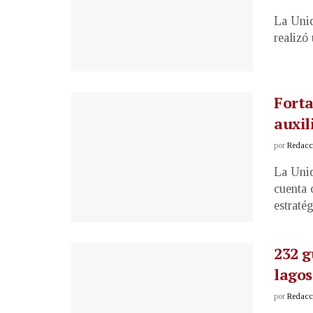
La Unid
realizó
Forta
auxil
por
Redacci
La Unid
cuenta 
estratég
232 g
lagos
por
Redacci