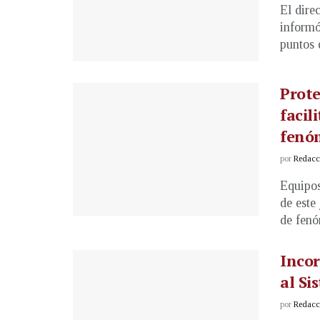
El dire
informó
puntos d
Prote
facil
fenó
por
Redacci
Equipos
de este 
de fenó
Inco
al Si
por
Redacci