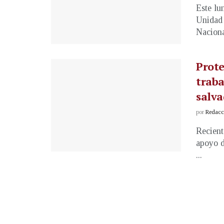
Este lu
Unidad 
Nacional
Prote
traba
salva
por
Redacci
Recient
apoyo d
...