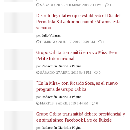
SÁBADO, 28 SEPTIEMBRE 2019 2:11 PM
1
Decreto legislativo que estableció el Día del
Periodista Salvadoreño cumple 50 años esta
semana
por
Julio Villarán
DOMINGO, 28 JULIO 2019 10:39 AM
1
Grupo Orbita transmitió en vivo Miss Teen
Petite Internacional
por
Redacción Diario La Página
SÁBADO, 27 ABRIL 2019 5:43 PM
0
“En la Mira», con Ricardo Sosa, es el nuevo
programa de Grupo Órbita
por
Redacción Diario La Página
MARTES, 9 ABRIL 2019 5:44 PM
0
Grupo Orbita transmitirá debate presidencial y
en simultáneo Facebook Live de Bukele
por
Redacción Diario La Página