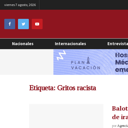
viernes 7 agosto, 2026
Nacionales
Internacionales
Entrevist
Etiqueta:
Gritos racista
Balot
de ir
por
Agenci