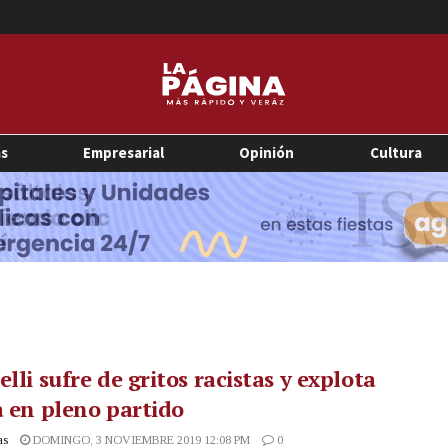
as
Empresarial
Opinión
Cultura
elli sufre de gritos racistas y explota
a en pleno partido
as
DOMINGO, 3 NOVIEMBRE 2019 12:08 PM
0