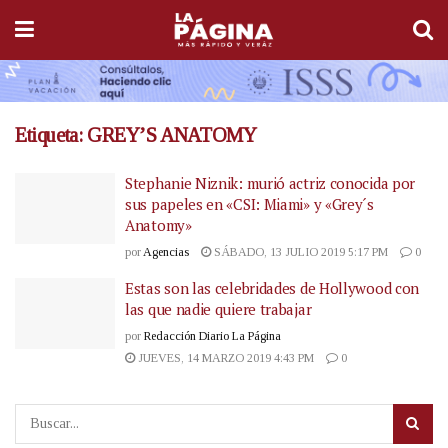
Etiqueta:
GREY’S ANATOMY
Stephanie Niznik: murió actriz conocida por
sus papeles en «CSI: Miami» y «Grey´s
Anatomy»
por
Agencias
SÁBADO, 13 JULIO 2019 5:17 PM
0
Estas son las celebridades de Hollywood con
las que nadie quiere trabajar
por
Redacción Diario La Página
JUEVES, 14 MARZO 2019 4:43 PM
0