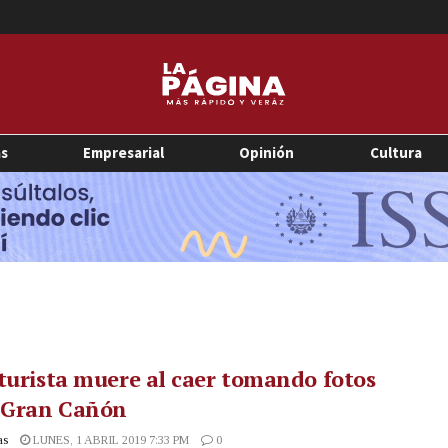
as
Empresarial
Opinión
Cultura
turista muere al caer tomando fotos
l Gran Cañón
as
LUNES, 1 ABRIL 2019 7:33 PM
0