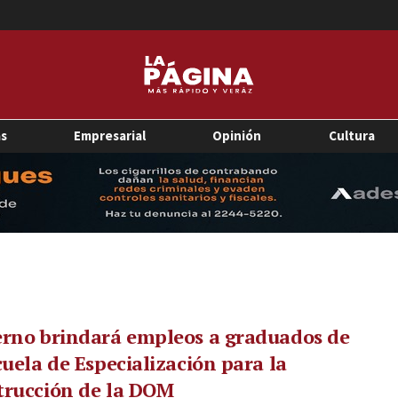
as
Empresarial
Opinión
Cultura
erno brindará empleos a graduados de
cuela de Especialización para la
trucción de la DOM