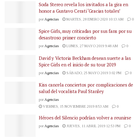
Soda Stereo revela los invitados a la gira en
honor a Gustavo Cerati ‘Gracias totales’
por
Agencias
MARTES, 28 ENERO 2020 10:13 AM
0
Spice Girls, muy criticadas por sus fans por su
desastroso primer concierto
por
Agencias
LUNES, 27 MAYO 2019 9:48 AM
0
David y Victoria Beckham desean suerte a las
Spice Girls en el inicio de su tour 2019
por
Agencias
SÁBADO, 25 MAYO 2019 3:02 PM
0
Kiss cancela conciertos por complicaciones de
salud del vocalista Paul Stanley
por
Agencias
VIERNES, 15 NOVIEMBRE 2019 8:53 AM
0
Héroes del Silencio podrían volver a reunirse
por
Agencias
JUEVES, 11 ABRIL 2019 12:53 PM
0