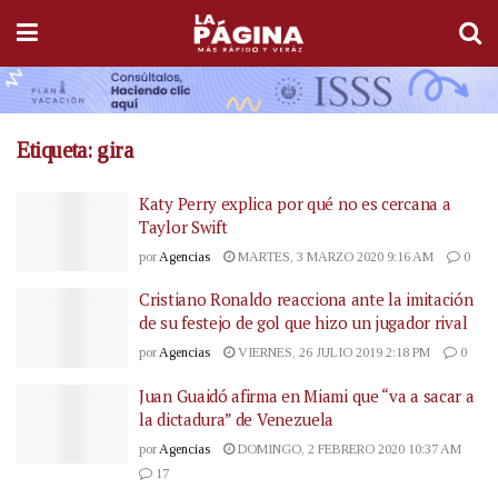
Etiqueta:
gira
Katy Perry explica por qué no es cercana a
Taylor Swift
por
Agencias
MARTES, 3 MARZO 2020 9:16 AM
0
Cristiano Ronaldo reacciona ante la imitación
de su festejo de gol que hizo un jugador rival
por
Agencias
VIERNES, 26 JULIO 2019 2:18 PM
0
Juan Guaidó afirma en Miami que “va a sacar a
la dictadura” de Venezuela
por
Agencias
DOMINGO, 2 FEBRERO 2020 10:37 AM
17