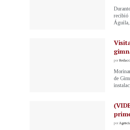
Durante
recibió
Águila, 
Visit
gimn
por
Redacci
Morinar
de Gimn
instalac
(VIDE
prime
por
Agenci