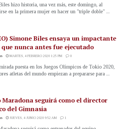
iles hizo historia, una vez más, este domingo, al
irse en la primera mujer en hacer un "triple doble" ...
EO) Simone Biles ensaya un impactante
 que nunca antes fue ejecutado
as
MARTES, 4 FEBRERO 2020 1:25 PM
0
mirada puesta en los Juegos Olímpicos de Tokio 2020,
ores atletas del mundo empiezan a prepararse para ...
 Maradona seguirá como el director
co del Gimnasia
as
JUEVES, 4 JUNIO 2020 9:52 AM
1
aradona seguirá como entrenador del equipo