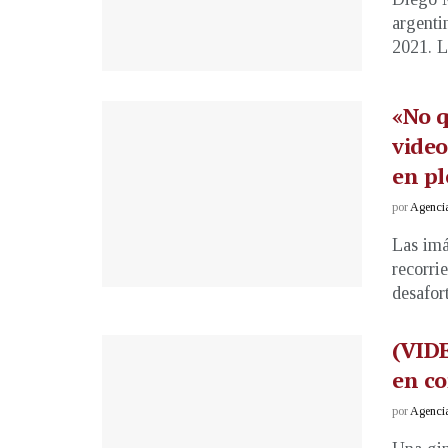
argenti
2021. L
«No q
video
en p
por
Agenci
Las imá
recorri
desafor
(VIDE
en c
por
Agenci