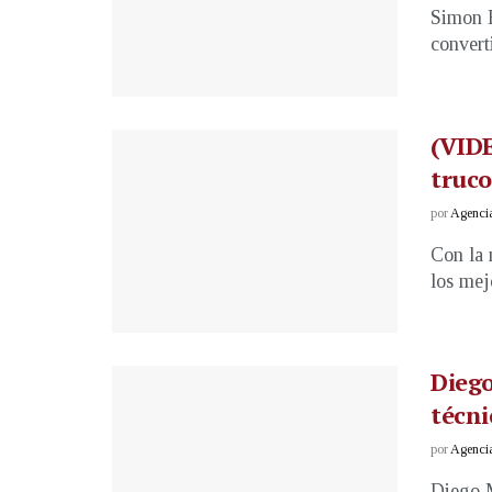
Simon B
convert
(VID
truco
por
Agenci
Con la 
los mej
Diego
técni
por
Agenci
Diego M