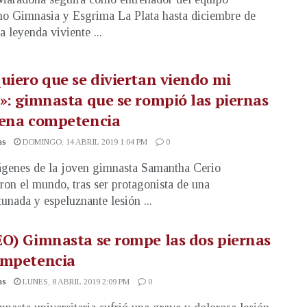
no Gimnasia y Esgrima La Plata hasta diciembre de
a leyenda viviente ...
uiero que se diviertan viendo mi
»: gimnasta que se rompió las piernas
lena competencia
as
DOMINGO, 14 ABRIL 2019 1:04 PM
0
genes de la joven gimnasta Samantha Cerio
eron el mundo, tras ser protagonista de una
tunada y espeluznante lesión ...
O) Gimnasta se rompe las dos piernas
ompetencia
as
LUNES, 8 ABRIL 2019 2:09 PM
0