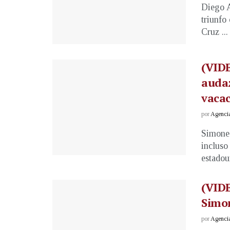
Diego A
triunfo
Cruz ...
(VIDE
audaz
vacac
por
Agenci
Simone 
incluso
estadou
(VID
Simon
por
Agenci