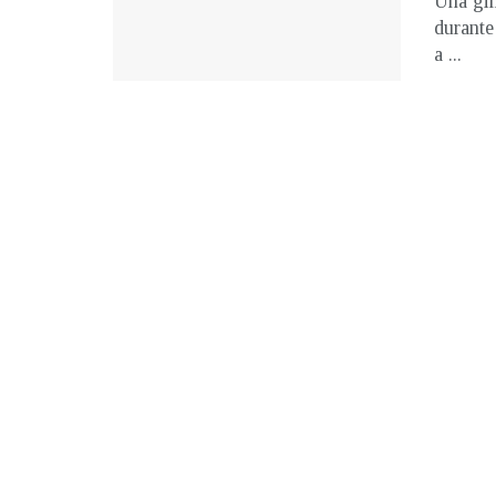
Una gim
durante
a ...