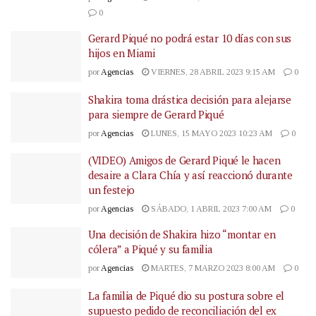
0
Gerard Piqué no podrá estar 10 días con sus
hijos en Miami
por
Agencias
VIERNES, 28 ABRIL 2023 9:15 AM
0
Shakira toma drástica decisión para alejarse
para siempre de Gerard Piqué
por
Agencias
LUNES, 15 MAYO 2023 10:23 AM
0
(VIDEO) Amigos de Gerard Piqué le hacen
desaire a Clara Chía y así reaccionó durante
un festejo
por
Agencias
SÁBADO, 1 ABRIL 2023 7:00 AM
0
Una decisión de Shakira hizo “montar en
cólera” a Piqué y su familia
por
Agencias
MARTES, 7 MARZO 2023 8:00 AM
0
La familia de Piqué dio su postura sobre el
supuesto pedido de reconciliación del ex