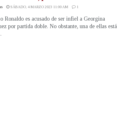
as
SÁBADO, 4 MARZO 2023 11:00 AM
1
no Ronaldo es acusado de ser infiel a Georgina
ez por partida doble. No obstante, una de ellas está
.