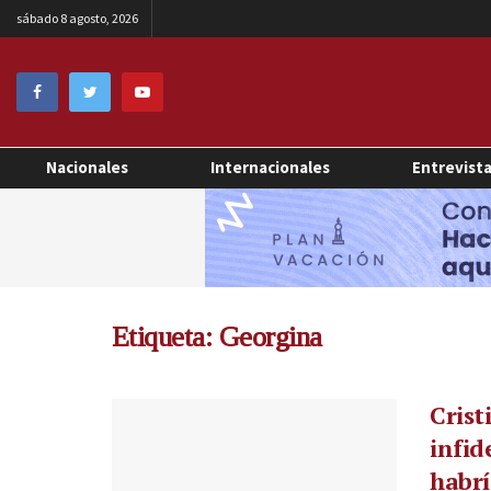
sábado 8 agosto, 2026
Nacionales
Internacionales
Entrevist
Etiqueta:
Georgina
Crist
infid
habrí