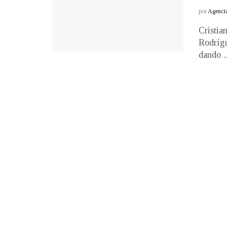
por
Agenci
Cristia
Rodrígu
dando ..