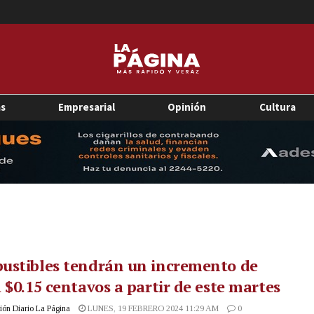
as
Empresarial
Opinión
Cultura
ustibles tendrán un incremento de
 $0.15 centavos a partir de este martes
ón Diario La Página
LUNES, 19 FEBRERO 2024 11:29 AM
0