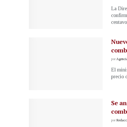
La Dire
confirm
centavos
Nuevo
combu
por
Agenci
El mini
precio 
Se an
comb
por
Redacci