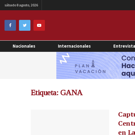
sábado 8 agosto, 2026
Nacionales
Internacionales
Entrevist
Etiqueta:
GANA
Captu
Centr
en La