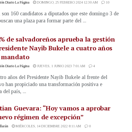
ón Diario La Página
DOMINGO, 25 FEBRERO 2024 12:30 AM
10
l son 160 candidatos a diputados que este domingo 3 de
uscan una plaza para formar parte del ...
 % de salvadoreños aprueba la gestión
residente Nayib Bukele a cuatro años
u mandato
ón Diario La Página
JUEVES, 1 JUNIO 2023 7:01 AM
4
tro años del Presidente Nayib Bukele al frente del
vo han propiciado una transformación positiva e
a del país, ...
tian Guevara: “Hoy vamos a aprobar
uevo régimen de excepción”
illarán
MIÉRCOLES, 14 DICIEMBRE 2022 8:11 AM
0