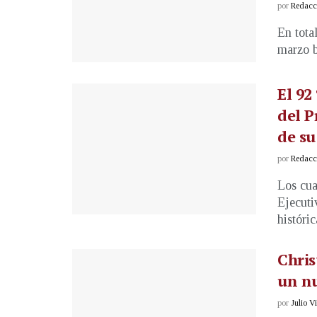
por
Redacci
En tota
marzo b
El 92
del P
de s
por
Redacci
Los cua
Ejecuti
históric
Chris
un n
por
Julio V