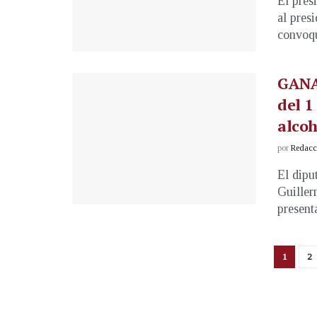
El pres
al pres
convoqu
GANA
del 1
alcoh
por
Redacci
El dipu
Guiller
present
1
2