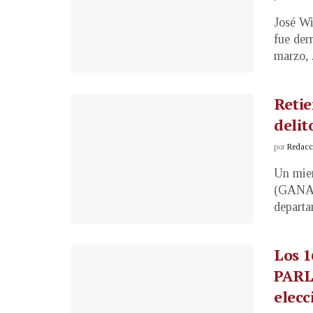
José Wi
fue der
marzo, .
Retie
delit
por
Redacci
Un miem
(GANA) 
departa
Los 1
PARL
elecc