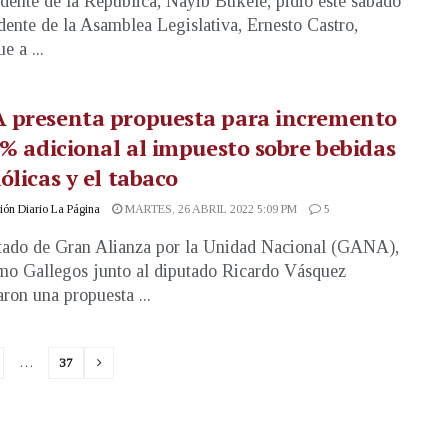
idente de la República, Nayib Bukele, pidió este sábado
idente de la Asamblea Legislativa, Ernesto Castro,
e a ...
 presenta propuesta para incremento
 % adicional al impuesto sobre bebidas
ólicas y el tabaco
ón Diario La Página
MARTES, 26 ABRIL 2022 5:09 PM
5
tado de Gran Alianza por la Unidad Nacional (GANA),
mo Gallegos junto al diputado Ricardo Vásquez
aron una propuesta ...
…
37