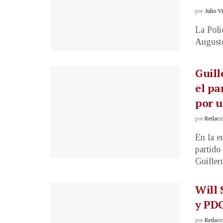
por
Julio V
La Poli
Augusto
Guill
el pa
por u
por
Redacci
En la e
partido
Guillerm
Will 
y PDC
por
Redacci