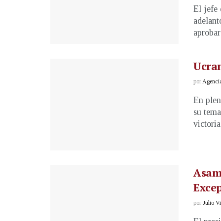
El jefe
adelant
aprobará
Ucran
por
Agenci
En plen
su tema
victoria 
Asam
Excep
por
Julio V