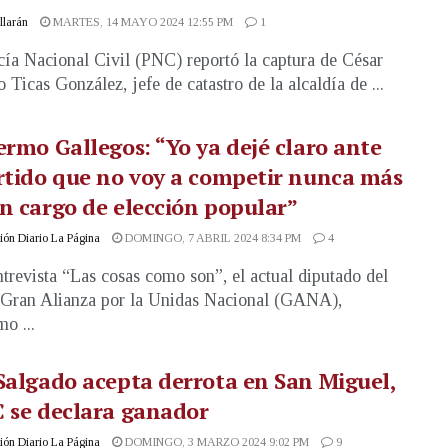
illarán
MARTES, 14 MAYO 2024 12:55 PM
1
cía Nacional Civil (PNC) reportó la captura de César
 Ticas González, jefe de catastro de la alcaldía de ...
ermo Gallegos: “Yo ya dejé claro ante
rtido que no voy a competir nunca más
n cargo de elección popular”
ón Diario La Página
DOMINGO, 7 ABRIL 2024 8:34 PM
4
ntrevista “Las cosas como son”, el actual diputado del
 Gran Alianza por la Unidas Nacional (GANA),
o ...
Salgado acepta derrota en San Miguel,
 se declara ganador
ón Diario La Página
DOMINGO, 3 MARZO 2024 9:02 PM
9