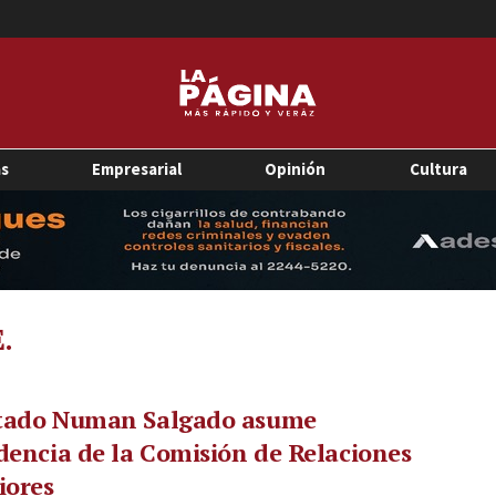
as
Empresarial
Opinión
Cultura
.
tado Numan Salgado asume
dencia de la Comisión de Relaciones
iores