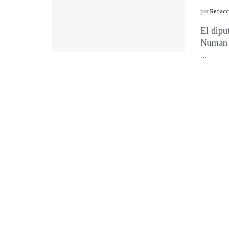
por
Redacci
El dipu
Numan S
...