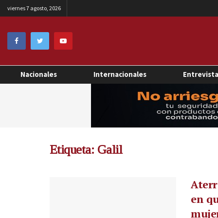
viernes 7 agosto, 2026
Nacionales
Internacionales
Entrevist
Etiqueta:
Galil
Ater
en q
mujer