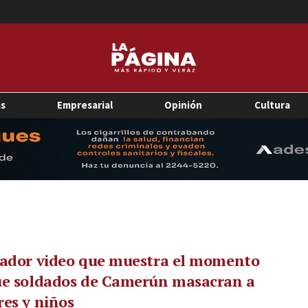
as
Empresarial
Opinión
Cultura
rador video que muestra el momento
ue soldados de Camerún masacran a
es y niños