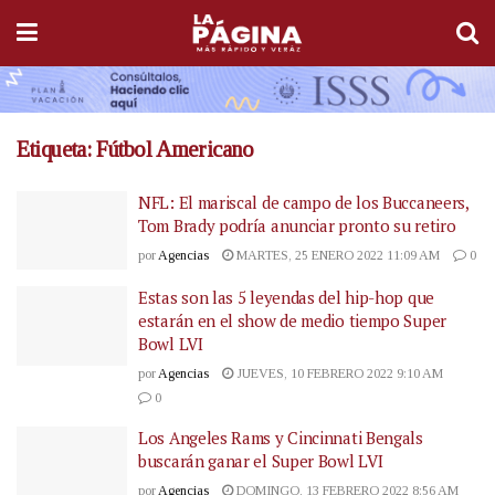
Etiqueta:
Fútbol Americano
NFL: El mariscal de campo de los Buccaneers,
Tom Brady podría anunciar pronto su retiro
por
Agencias
MARTES, 25 ENERO 2022 11:09 AM
0
Estas son las 5 leyendas del hip-hop que
estarán en el show de medio tiempo Super
Bowl LVI
por
Agencias
JUEVES, 10 FEBRERO 2022 9:10 AM
0
Los Angeles Rams y Cincinnati Bengals
buscarán ganar el Super Bowl LVI
por
Agencias
DOMINGO, 13 FEBRERO 2022 8:56 AM