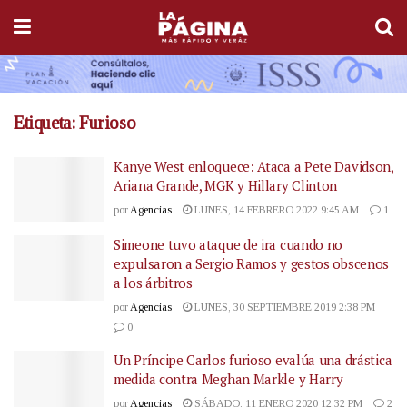
Etiqueta:
Furioso
Kanye West enloquece: Ataca a Pete Davidson,
Ariana Grande, MGK y Hillary Clinton
por
Agencias
LUNES, 14 FEBRERO 2022 9:45 AM
1
Simeone tuvo ataque de ira cuando no
expulsaron a Sergio Ramos y gestos obscenos
a los árbitros
por
Agencias
LUNES, 30 SEPTIEMBRE 2019 2:38 PM
0
Un Príncipe Carlos furioso evalúa una drástica
medida contra Meghan Markle y Harry
por
Agencias
SÁBADO, 11 ENERO 2020 12:32 PM
2