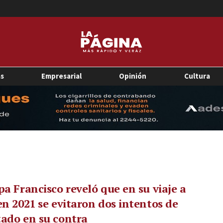
as
Empresarial
Opinión
Cultura
pa Francisco reveló que en su viaje a
en 2021 se evitaron dos intentos de
ado en su contra