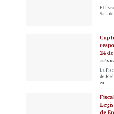
El fisc
Sala de
Captu
respo
24 de
por
Redacci
La Fisc
de José
en ...
Fisca
Legis
de E