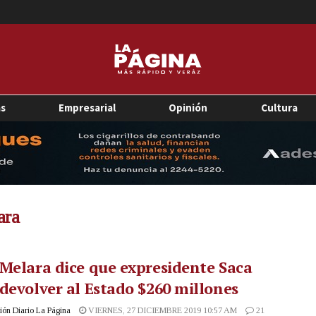
as
Empresarial
Opinión
Cultura
ara
Melara dice que expresidente Saca
devolver al Estado $260 millones
ón Diario La Página
VIERNES, 27 DICIEMBRE 2019 10:57 AM
21