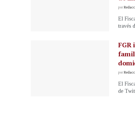
por
Redacci
El Fisc
través 
FGR i
famil
domic
por
Redacci
El Fisc
de Twit