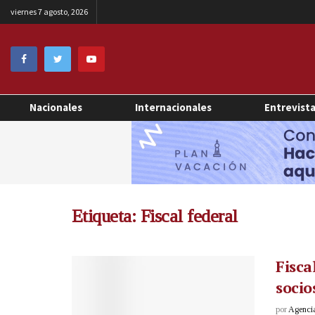
viernes 7 agosto, 2026
Nacionales
Internacionales
Entrevist
Etiqueta:
Fiscal federal
Fisca
soci
por
Agenci