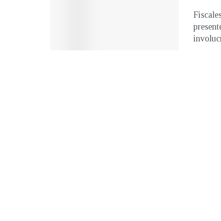
Fiscale
present
involucr