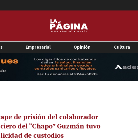
as
Empresarial
Opinión
Cultura
cape de prisión del colaborador
nciero del “Chapo” Guzmán tuvo
icidad de custodios