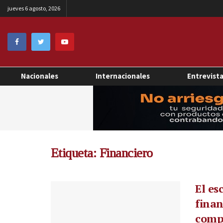
jueves 6 agosto, 2026
Nacionales
Internacionales
Entrevist
Etiqueta:
Financiero
El es
fina
compl