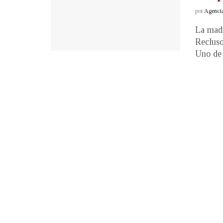
por
Agenci
La madr
Recluso
Uno de .