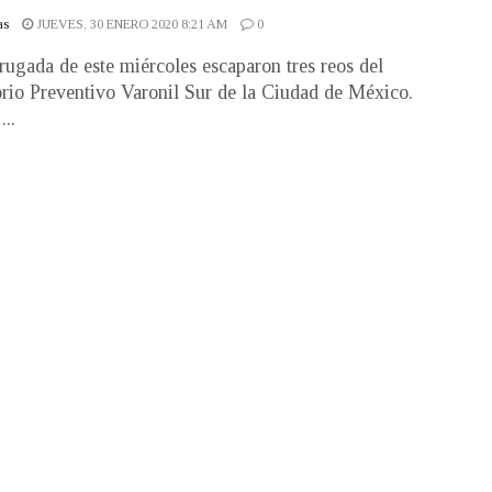
as
JUEVES, 30 ENERO 2020 8:21 AM
0
ugada de este miércoles escaparon tres reos del
rio Preventivo Varonil Sur de la Ciudad de México.
..