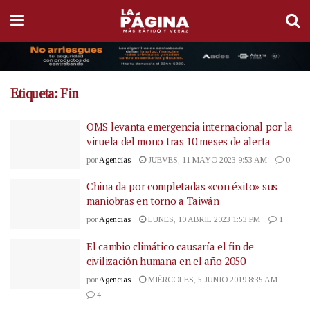
Etiqueta:
Fin
OMS levanta emergencia internacional por la
viruela del mono tras 10 meses de alerta
por
Agencias
JUEVES, 11 MAYO 2023 9:53 AM
0
China da por completadas «con éxito» sus
maniobras en torno a Taiwán
por
Agencias
LUNES, 10 ABRIL 2023 1:53 PM
1
El cambio climático causaría el fin de
civilización humana en el año 2050
por
Agencias
MIÉRCOLES, 5 JUNIO 2019 8:35 AM
4