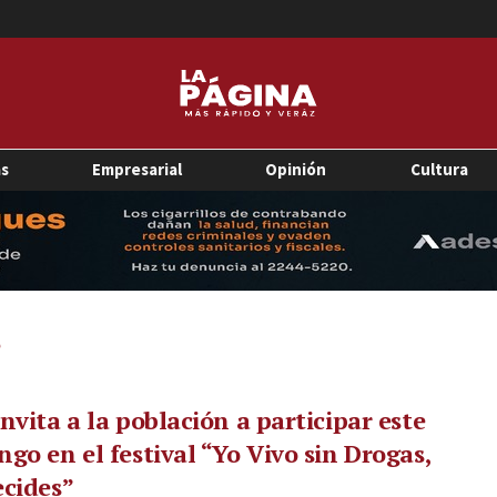
as
Empresarial
Opinión
Cultura
nvita a la población a participar este
go en el festival “Yo Vivo sin Drogas,
cides”