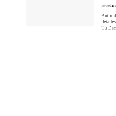
por
Redacci
Autorid
detalle
Tú Deci