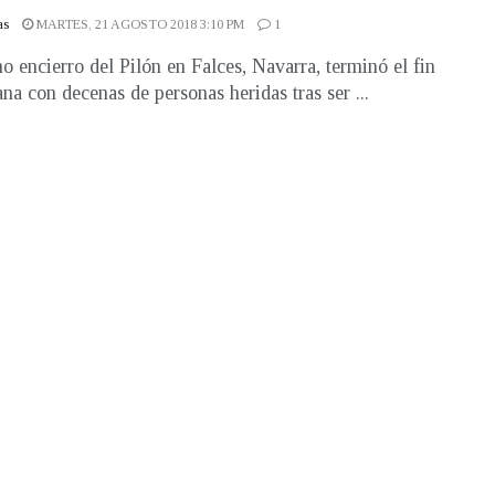
as
MARTES, 21 AGOSTO 2018 3:10 PM
1
mo encierro del Pilón en Falces, Navarra, terminó el fin
na con decenas de personas heridas tras ser ...