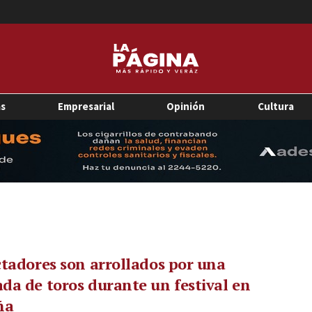
as
Empresarial
Opinión
Cultura
tadores son arrollados por una
a de toros durante un festival en
ña