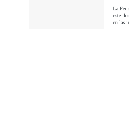
La Fed
este do
en las i