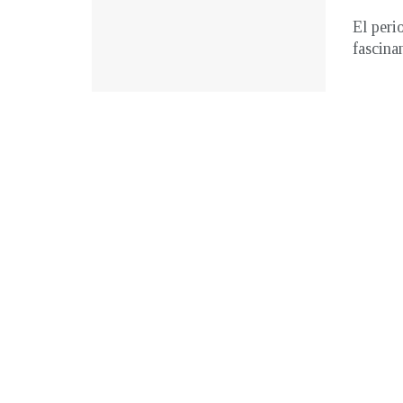
El peri
fascina