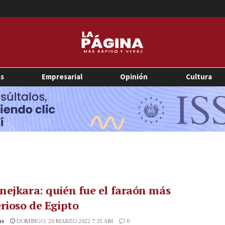
as
Empresarial
Opinión
Cultura
ejkara: quién fue el faraón más
rioso de Egipto
as
DOMINGO, 20 MARZO 2022 7:35 AM
0