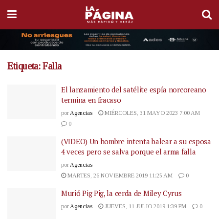
Etiqueta:
Falla
El lanzamiento del satélite espía norcoreano
termina en fracaso
por
Agencias
MIÉRCOLES, 31 MAYO 2023 7:00 AM
0
(VIDEO) Un hombre intenta balear a su esposa
4 veces pero se salva porque el arma falla
por
Agencias
MARTES, 26 NOVIEMBRE 2019 11:25 AM
0
Murió Pig Pig, la cerda de Miley Cyrus
por
Agencias
JUEVES, 11 JULIO 2019 1:39 PM
0